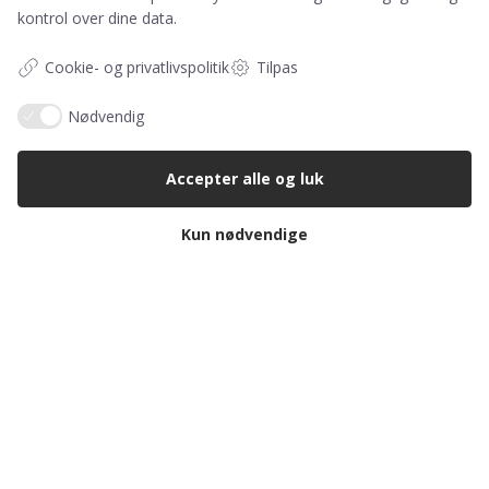
kontrol over dine data.
Cookie- og privatlivspolitik
Tilpas
Nødvendig
Accepter alle og luk
Kun nødvendige
Copyright 2021 · Kasserer + Rømeregård
Spejdercenter
Cookie-indstillinger