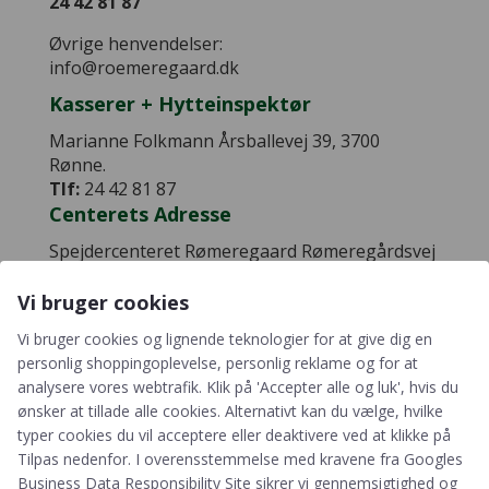
24 42 81 87
Øvrige henvendelser:
info@roemeregaard.dk
Kasserer + Hytteinspektør
Marianne Folkmann Årsballevej 39, 3700
Rønne.
Tlf:
24 42 81 87
Centerets Adresse
Spejdercenteret Rømeregaard Rømeregårdsvej
54 3700 Rønne
Vi bruger cookies
Vi bruger cookies og lignende teknologier for at give dig en
personlig shoppingoplevelse, personlig reklame og for at
Spejdercenteret Rømeregård
analysere vores webtrafik. Klik på 'Accepter alle og luk', hvis du
Ejes af Bornholms Distrikt – KFUM-Spejderne i
ønsker at tillade alle cookies. Alternativt kan du vælge, hvilke
Danmark. Centeret drives af frivillige og er en
typer cookies du vil acceptere eller deaktivere ved at klikke på
non-profit organisation.
Tilpas nedenfor. I overensstemmelse med kravene fra
Googles
Business Data Responsibility Site
sikrer vi gennemsigtighed og