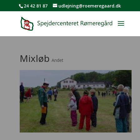
24 42 81 87
udlejning@roemeregaard.dk
Mixløb
Andet