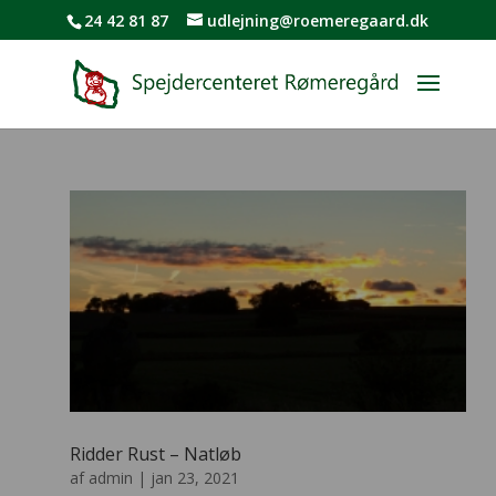
24 42 81 87
udlejning@roemeregaard.dk
Ridder Rust – Natløb
af
admin
|
jan 23, 2021