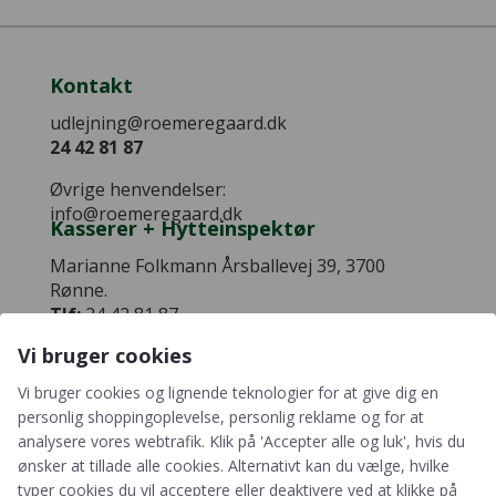
Kontakt
udlejning@roemeregaard.dk
24 42 81 87
Øvrige henvendelser:
info@roemeregaard.dk
Kasserer + Hytteinspektør
Marianne Folkmann Årsballevej 39, 3700
Rønne.
Tlf:
24 42 81 87
Centerets Adresse
Vi bruger cookies
Spejdercenteret Rømeregaard Rømeregårdsvej
Vi bruger cookies og lignende teknologier for at give dig en
54 3700 Rønne
personlig shoppingoplevelse, personlig reklame og for at
analysere vores webtrafik. Klik på 'Accepter alle og luk', hvis du
ønsker at tillade alle cookies. Alternativt kan du vælge, hvilke
typer cookies du vil acceptere eller deaktivere ved at klikke på