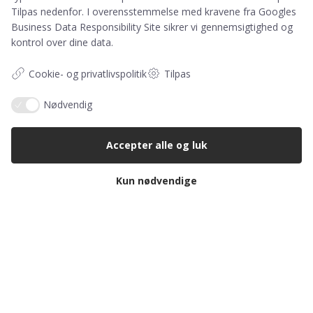
Spejdercenteret Rømeregård
Tilpas nedenfor. I overensstemmelse med kravene fra
Googles
Ejes af Bornholms Distrikt – KFUM-Spejderne i
Business Data Responsibility Site
sikrer vi gennemsigtighed og
Danmark. Centeret drives af frivillige og er en
kontrol over dine data.
non-profit organisation.
Cookie- og privatlivspolitik
Tilpas
Nødvendig
Accepter alle og luk
Kun nødvendige